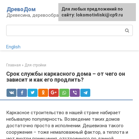
Перейти
ДревоДом
Для любых предложений по
к
Древесина, деревообработка, изделия
сайту: lokomotivliski@cp9.ru
контенту
Поиск:
English
Главная
»
Для стройки
Срок службы каркасного дома – от чего он
зависит и как его продлить?
Каркасное строительство в нашей стране набирает
небывалую популярность. Возведение таких домов
достаточно просто в исполнении. Дешевизна такого
сооружения – тоже немаловажный фактор, а теплота и
уют внутри помещения, отстроенного по данной