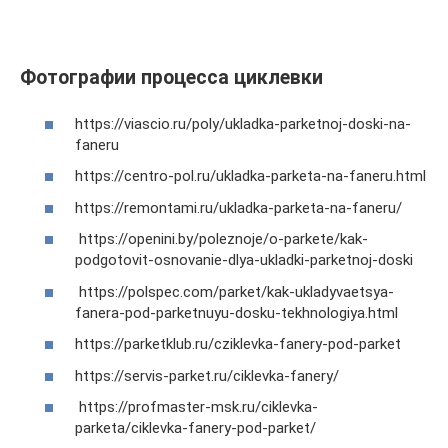
Фотографии процесса циклевки
https://viascio.ru/poly/ukladka-parketnoj-doski-na-
faneru
https://centro-pol.ru/ukladka-parketa-na-faneru.html
https://remontami.ru/ukladka-parketa-na-faneru/
https://openini.by/poleznoje/o-parkete/kak-
podgotovit-osnovanie-dlya-ukladki-parketnoj-doski
https://polspec.com/parket/kak-ukladyvaetsya-
fanera-pod-parketnuyu-dosku-tekhnologiya.html
https://parketklub.ru/cziklevka-fanery-pod-parket
https://servis-parket.ru/ciklevka-fanery/
https://profmaster-msk.ru/ciklevka-
parketa/ciklevka-fanery-pod-parket/