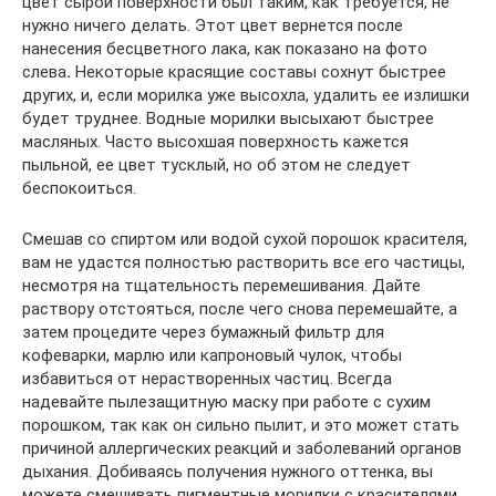
цвет сырой поверхности был таким, как требуется, не
нужно ничего делать. Этот цвет вернется после
нанесения бесцветного лака, как показано на фото
слева
.
Некоторые красящие составы сохнут быстрее
других, и, если морилка уже высохла, удалить ее излишки
будет труднее. Водные морилки высыхают быстрее
масляных. Часто высохшая поверхность кажется
пыльной, ее цвет тусклый, но об этом не следует
беспокоиться.
Смешав со спиртом или водой сухой порошок красителя,
вам не удастся полностью растворить все его частицы,
несмотря на тщательность перемешивания. Дайте
раствору отстояться, после чего снова перемешайте, а
затем процедите через бумажный фильтр для
кофеварки, марлю или капроновый чулок, чтобы
избавиться от нерастворенных частиц. Всегда
надевайте пылезащитную маску при работе с сухим
порошком, так как он сильно пылит, и это может стать
причиной аллергических реакций и заболеваний органов
дыхания. Добиваясь получения нужного оттенка, вы
можете смешивать пигментные морилки с красителями,