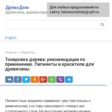
Перейти
ДревоДом
Для любых предложений по
к
Древесина, деревообработка, изделия
сайту: lokomotivliski@cp9.ru
контенту
Поиск:
English
Главная
»
Обработка
Тонировка дерева: рекомендации по
применению. Пигменты и красители для
древесины
Пигментные морилки наименее чувствительны к
химическому составу наносимого поверх них
отделочного слоя. На высохшую морилку можно