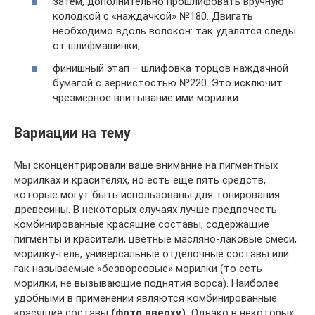
затем, дополнительно прошлифовать вручную
колодкой с «наждачкой» №180. Двигать
необходимо вдоль волокон: так удалятся следы
от шлифмашинки;
финишный этап – шлифовка торцов наждачной
бумагой с зернистостью №220. Это исключит
чрезмерное впитывание ими морилки.
Вариации на тему
Мы сконцентрировали ваше внимание на пигментных
морилках и красителях, но есть еще пять средств,
которые могут быть использованы для тонирования
древесины. В некоторых случаях лучше предпочесть
комбинированные красящие составы, содержащие
пигменты и красители, цветные масляно-лаковые смеси,
морилку-гель, универсальные отделочные составы или
гак называемые «безворсовые» морилки (то есть
морилки, не вызывающие поднятия ворса). Наиболее
удобными в применении являются комбинированные
красящие составы
(фото вверху).
Однако в некоторых