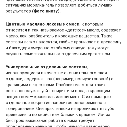
ситуациях морилка-гель позволяет добиться лучших
результатов
(фото внизу).
Цветные масляно-лаковые смеси,
к которым
относится и так называемое «датское» масло, содержат
масло, лак, разбавитель и красящие вещества. Такие
составы легко наносятся, глубже проникают в древесину
и благодаря умеренно стойкому связующему могут
служить самостоятельным отделочным средством.
Универсальные отделочные составы,
использующиеся в качестве окончательного слоя
отделки, содержат лак (например, полиуретановый) с
красящими веществами. Разбавителем для таких
составов служат уайт-спирит или вола, а красящим
веществом — краситель или пигмент. С их помощью
отделочное покрытие наносится одновременно с
тонированием. Они практически не проникают в глубь
древесины и по свойствам близки к краскам. Из- за
быстрою высыхания работа с ними требует
определенных навыков, чтобы нанести равномерно