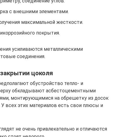
риметру, соединение углов.
арка с внешними элементами.
получения максимальной жесткости.
тикоррозийного покрытия.
ения усиливаются металлическими
лтовые соединения.
 закрытии цоколя
редполагают обустройство тепло- и
сверху обкладывают асбестоцементными
ями, монтирующимися на обрешетку из досок
 У всех этих материалов есть свои плюсы и
ядят не очень привлекательно и отличаются
ко стоят недорого.