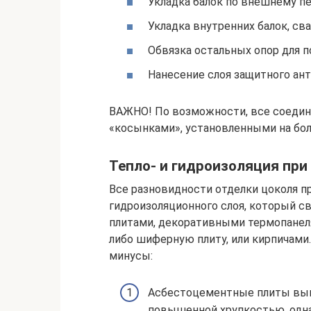
Укладка балок по внешнему пе
Укладка внутренних балок, св
Обвязка остальных опор для 
Нанесение слоя защитного ан
ВАЖНО! По возможности, все соедин
«косынками», установленными на бо
Тепло- и гидроизоляция при
Все разновидности отделки цоколя п
гидроизоляционного слоя, который 
плитами, декоративными термопанел
либо шиферную плиту, или кирпичами.
минусы:
Асбестоцементные плиты выгл
повышенной хрупкостью, одна