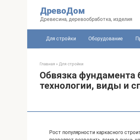
Перейти
ДревоДом
к
контенту
Древесина, деревообработка, изделия
Для стройки
Оборудование
П
Главная
»
Для стройки
Обвязка фундамента 
технологии, виды и 
Рост популярности каркасного строит
позволяет возводить дома в очень к