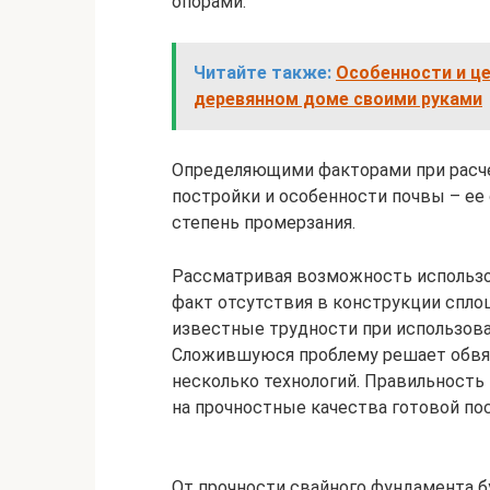
опорами.
Читайте также:
Особенности и це
деревянном доме своими руками
Определяющими факторами при расч
постройки и особенности почвы – ее 
степень промерзания.
Рассматривая возможность использо
факт отсутствия в конструкции спло
известные трудности при использова
Сложившуюся проблему решает обвязк
несколько технологий. Правильность
на прочностные качества готовой по
От прочности свайного фундамента б