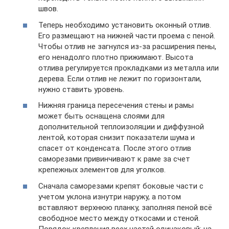
швов.
Теперь необходимо установить оконный отлив.
Его размещают на нижней части проема с пеной.
Чтобы отлив не загнулся из-за расширения пены,
его ненадолго плотно прижимают. Высота
отлива регулируется прокладками из металла или
дерева. Если отлив не лежит по горизонтали,
нужно ставить уровень.
Нижняя граница пересечения стены и рамы
может быть оснащена слоями для
дополнительной теплоизоляции и диффузной
лентой, которая снизит показатели шума и
спасет от конденсата. После этого отлив
саморезами привинчивают к раме за счет
крепежных элементов для уголков.
Сначала саморезами крепят боковые части с
учетом уклона изнутри наружу, а потом
вставляют верхнюю планку, заполняя пеной всё
свободное место между откосами и стеной.
Порядок крепления всех частей одинаковый: на