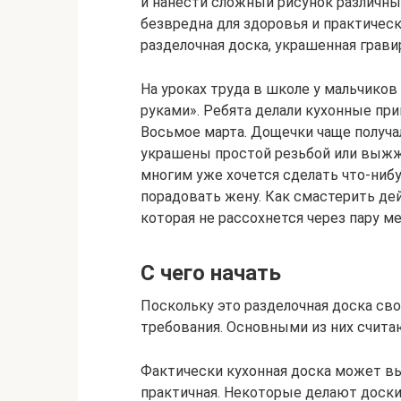
и нанести сложный рисунок различны
безвредна для здоровья и практическ
разделочная доска, украшенная грав
На уроках труда в школе у мальчиков
руками». Ребята делали кухонные при
Восьмое марта. Дощечки чаще получа
украшены простой резьбой или выжж
многим уже хочется сделать что-нибу
порадовать жену. Как смастерить де
которая не рассохнется через пару м
С чего начать
Поскольку это разделочная доска св
требования. Основными из них считаю
Фактически кухонная доска может вы
практичная. Некоторые делают доски 