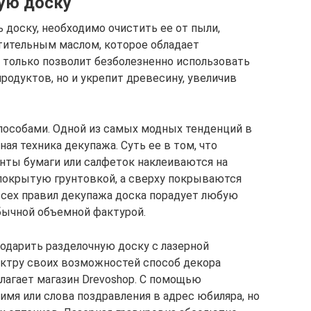
ую доску
 доску, необходимо очистить ее от пыли,
тительным маслом, которое обладает
 только позволит безболезненно использовать
родуктов, но и укрепит древесину, увеличив
пособами. Одной из самых модных тенденций в
ая техника декупажа. Суть ее в том, что
ты бумаги или салфеток наклеиваются на
покрытую грунтовкой, а сверху покрываются
всех правил декупажа доска порадует любую
бычной объемной фактурой.
одарить разделочную доску с лазерной
ектру своих возможностей способ декора
лагает магазин Drevoshop. С помощью
мя или слова поздравления в адрес юбиляра, но