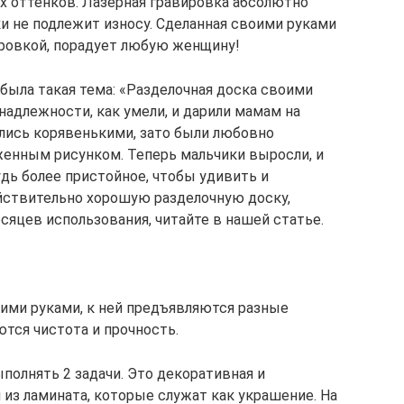
х оттенков. Лазерная гравировка абсолютно
и не подлежит износу. Сделанная своими руками
ировкой, порадует любую женщину!
 была такая тема: «Разделочная доска своими
надлежности, как умели, и дарили мамам на
лись корявенькими, зато были любовно
енным рисунком. Теперь мальчики выросли, и
дь более пристойное, чтобы удивить и
йствительно хорошую разделочную доску,
есяцев использования, читайте в нашей статье.
оими руками, к ней предъявляются разные
тся чистота и прочность.
полнять 2 задачи. Это декоративная и
из ламината, которые служат как украшение. На