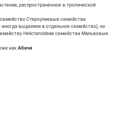
астение, распространённое в тропической
подсемейство Стеркулиевые семейства
иногда выделяли в отдельное семейство), но
дсемейству Helicteroideae семейства Мальвовые.
акже как
Абачи