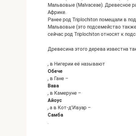
Мальвовые (Malvaceae). Древесное р
Африке.
Ранее род Triplochiton помещали в 
Мальвовые (это подсемейство также 
сейчас род Triplochiton относят к по
Древесина этого дерева известна т
, в Нигерии её называют
Обече
, в Гане –
Вава
, в Камеруне –
Айоус
, а в Кот-д’Ивуар –
Самба
.