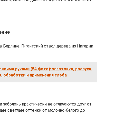
ение
в Берлине. Гигантский ствол дерева из Нигерии
своими руками (54 фото): заготовка, роспуск,
, обработки и применения слэба
и заболонь практически не отличаются друг от
ные светлые оттенки от молочно-белого до