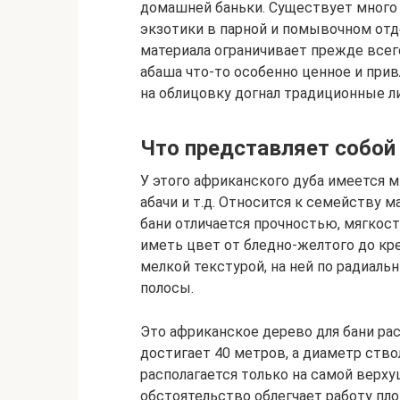
домашней баньки. Существует много 
экзотики в парной и помывочном отд
материала ограничивает прежде всег
абаша что-то особенно ценное и прив
на облицовку догнал традиционные ли
Что представляет собой
У этого африканского дуба имеется м
абачи и т.д. Относится к семейству 
бани отличается прочностью, мягко
иметь цвет от бледно-желтого до кр
мелкой текстурой, на ней по радиал
полосы.
Это африканское дерево для бани рас
достигает 40 метров, а диаметр ство
располагается только на самой верху
обстоятельство облегчает работу пло