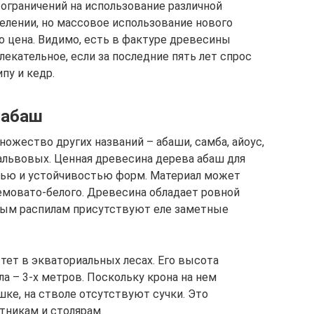
ограничений на использование различной
елении, но массовое использование нового
о цена. Видимо, есть в фактуре древесины
лекательное, если за последние пять лет спрос
пу и кедр.
 абаш
ножество других названий – абаши, самба, айоус,
мальвовых. Ценная древесина дерева абаш для
стью и устойчивостью форм. Материал может
емовато-белого. Древесина обладает ровной
ьным распилам присутствуют еле заметные
тет в экваториальных лесах. Его высота
ла – 3-х метров. Поскольку крона на нем
шке, на стволе отсутствуют сучки. Это
тникам и столярам.