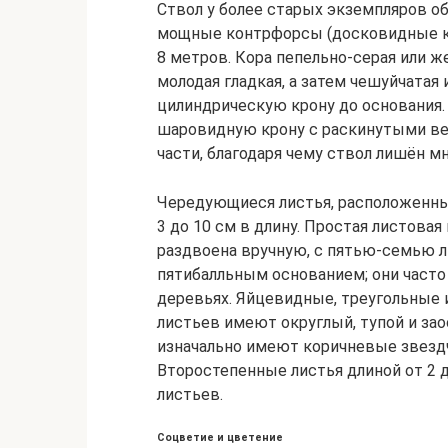
Ствол у более старых экземпляров о
мощные контрфорсы (досковидные ко
8 метров. Кора пепельно-серая или ж
молодая гладкая, а затем чешуйчата
цилиндрическую крону до основания
шаровидную крону с раскинутыми вет
части, благодаря чему ствол лишён м
Чередующиеся листья, расположенные
3 до 10 см в длину. Простая листовая
раздвоена вручную, с пятью-семью 
пятибалльным основанием; они часто
деревьях. Яйцевидные, треугольные 
листьев имеют округлый, тупой и за
изначально имеют коричневые звезд
Второстепенные листья длиной от 2 д
листьев.
Соцветие и цветение