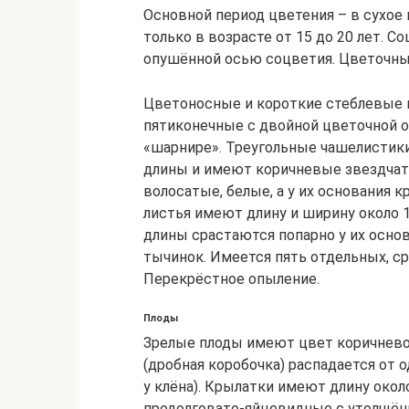
Основной период цветения – в сухое
только в возрасте от 15 до 20 лет. С
опушённой осью соцветия. Цветочные
Цветоносные и короткие стеблевые 
пятиконечные с двойной цветочной о
«шарнире». Треугольные чашелистики
длины и имеют коричневые звездчат
волосатые, белые, а у их основания
листья имеют длину и ширину около 1
длины срастаются попарно у их основ
тычинок. Имеется пять отдельных, с
Перекрёстное опыление.
Плоды
Зрелые плоды имеют цвет коричневог
(дробная коробочка) распадается от 
у клёна). Крылатки имеют длину окол
продолговато-яйцевидные с утолщённ