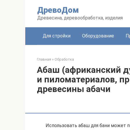
Перейти
ДревоДом
к
контенту
Древесина, деревообработка, изделия
Для стройки
Оборудование
П
Главная
»
Обработка
Абаш (африканский д
и пиломатериалов, п
древесины абачи
Использовать абаш для бани может п