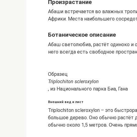
Произрастание
Абаши встречается во влажных тропи
Африки. Места наибольшего сосредото
Ботаническое описание
Абаш светолюбив, растёт одиноко и о
него всегда есть свободное простран
Образец
Triplochiton scleroxylon
, из Национального парка Биа, Гана
Внешний вид и лист
Triplochiton scleroxylon – это быст
большое дерево. Оно обычно растёт д
обычно около 1,5 метров. Очень прям