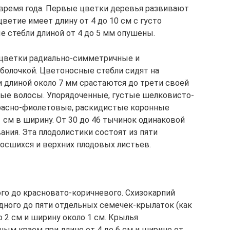
 время года. Первые цветки деревья развивают
оцветие имеет длину от 4 до 10 см с густо
 стебли длиной от 4 до 5 мм опушены.
цветки радиально-симметричные и
болочкой. Цветоносные стебли сидят на
 длиной около 7 мм срастаются до трети своей
ые волосы. Упорядоченные, густые шелковисто-
 красно-фиолетовые, раскидистые коронные
 см в ширину. От 30 до 46 тычинок одинаковой
ания. Эта плодолистики состоят из пяти
росшихся и верхних плодовых листьев.
о до красновато-коричневого. Схизокарпий
одного до пяти отдельных семечек-крылаток (как
о 2 см и ширину около 1 см. Крылья
ым краем при длине от 4 до 6 см и ширине от