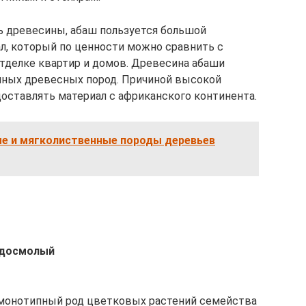
ь древесины, абаш пользуется большой
л, который по ценности можно сравнить с
тделке квартир и домов. Древесина абаши
нных древесных пород. Причиной высокой
оставлять материал с африканского континента.
е и мягколиственные породы деревьев
рдосмолый
n) – монотипный род цветковых растений семейства