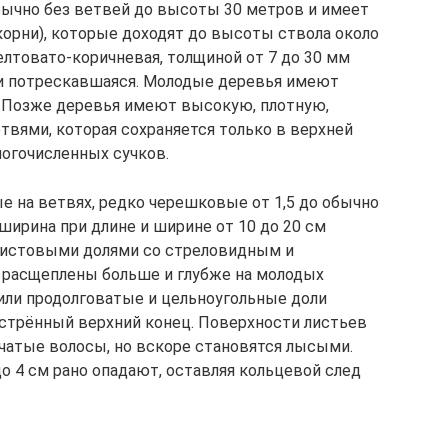
бычно без ветвей до высоты 30 метров и имеет
рни), которые доходят до высоты ствола около
елтовато-коричневая, толщиной от 7 до 30 мм
я и потрескавшаяся. Молодые деревья имеют
. Позже деревья имеют высокую, плотную,
вями, которая сохраняется только в верхней
ногочисленных сучков.
 на ветвях, редко черешковые от 1,5 до обычно
 ширина при длине и ширине от 10 до 20 см
листовыми долями со стреловидным и
 расщеплены больше и глубже на молодых
или продолговатые и цельноугольные доли
острённый верхний конец. Поверхности листьев
чатые волосы, но вскоре становятся лысыми.
о 4 см рано опадают, оставляя кольцевой след