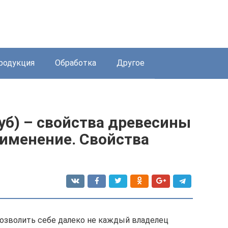
родукция
Обработка
Другое
уб) – свойства древесины
рименение. Свойства
озволить себе далеко не каждый владелец