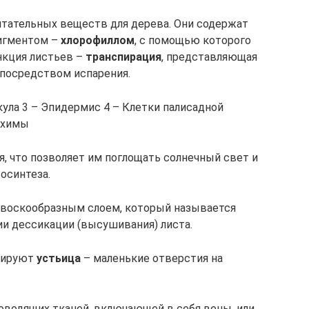
тательных веществ для дерева. Они содержат
пигментом –
хлорофиллом
, с помощью которого
нкция листьев –
транспирация
, представляющая
 посредством испарения.
икула 3 – Эпидермис 4 – Клетки палисадной
нхимы
, что позволяет им поглощать солнечный свет и
осинтеза.
 воскообразным слоем, который называется
ии дессикации (высушивания) листа.
олируют
устьица
– маленькие отверстия на
оводящих тканей, включающей в себя вены, или