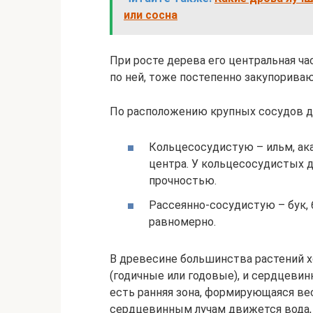
или сосна
При росте дерева его центральная ч
по ней, тоже постепенно закупориваю
По расположению крупных сосудов др
Кольцесосудистую – ильм, ака
центра. У кольцесосудистых 
прочностью.
Рассеянно-сосудистую – бук, 
равномерно.
В древесине большинства растений 
(годичные или годовые), и сердцевин
есть ранняя зона, формирующаяся вес
сердцевинным лучам движется вода,