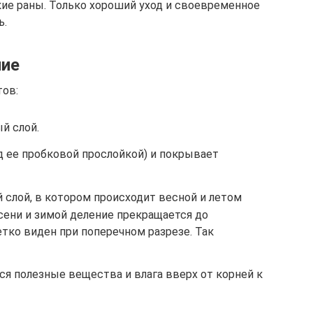
окие раны. Только хороший уход и своевременное
ь.
ние
тов:
й слой.
од ее пробковой прослойкой) и покрывает
 слой, в котором происходит весной и летом
сени и зимой деление прекращается до
тко виден при поперечном разрезе. Так
ся полезные вещества и влага вверх от корней к