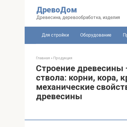
Перейти
ДревоДом
к
контенту
Древесина, деревообработка, изделия
Для стройки
Оборудование
П
Главная
»
Продукция
Строение древесины 
ствола: корни, кора, 
механические свойст
древесины