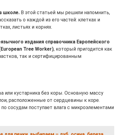
в школе.
В этой статьей мы решили напомнить,
ассказать о каждой из его частей: клетках и
тках, листьях и корнях.
оязычного издания справочника Европейского
(European Tree Worker)
, который пригодится как
частков, так и сертифицированным
ва или кустарника без коры. Основную массу
лои, расположенные от сердцевины к коре.
 по сосудам поступает влага с микроэлементами
е для печки, выбираем – дуб, осина, береза