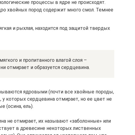
иологические процессы в ядре не происходят.
дро хвойных пород содержит много смол. Темнее
гкая и рыхлая, находится под защитой твердых
мягкого и пропитанного влагой слоя –
они отмирает и образуется сердцевина.
зываются ядровыми (почти все хвойные породы,
 у которых сердцевина отмирает, но ее цвет не
 (осина, ель).
на не отмирает, их называют «заболонные» или
ествует в древесине некоторых лиственных