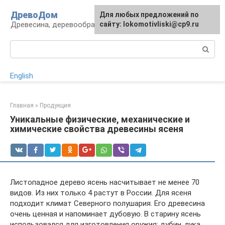
Перейти
ДревоДом
Для любых предложений по
к
Древесина, деревообработка, изделия
сайту: lokomotivliski@cp9.ru
контенту
Поиск:
English
Главная
»
Продукция
Уникальные физические, механические и
химические свойства древесины ясеня
Листопадное дерево ясень насчитывает не менее 70
видов. Из них только 4 растут в России. Для ясеня
подходит климат Северного полушария. Его древесина
очень ценная и напоминает дубовую. В старину ясень
использовался для изготовления оружия: дубин, лука,