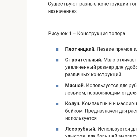
Существуют разные конструкции топо
назначению:
Рисунок 1 – Конструкция топора
Плотницкий.
Лезвие прямое ил
Строительный.
Мало отличает
увеличенный размер для удоб
различных конструкций.
Мясной.
Используется для руб
лезвием, позволяющим отделят
Колун.
Компактный и массивны
бойком. Предназначен для рас
используется.
Лесорубный.
Используется дл
хлыстов. для большей амплит