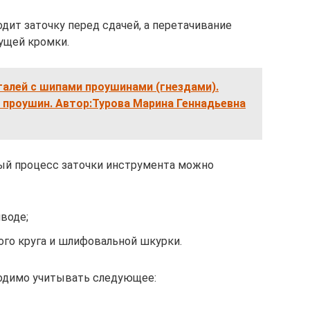
дит заточку перед сдачей, а перетачивание
ущей кромки.
алей с шипами проушинами (гнездами).
 проушин. Автор:Турова Марина Геннадьевна
ый процесс заточки инструмента можно
воде;
го круга и шлифовальной шкурки.
ходимо учитывать следующее: