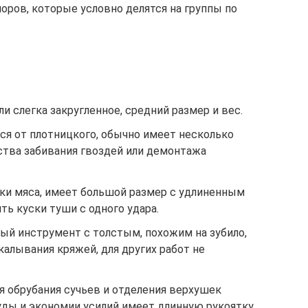
ров, которые условно делятся на группы по
и слегка закругленное, средний размер и вес.
ся от плотницкого, обычно имеет несколько
ства забивания гвоздей или демонтажа
ки мяса, имеет большой размер с удлиненным
ь куски туши с одного удара.
й инструмент с толстым, похожим на зубило,
калывания кряжей, для других работ не
я обрубания сучьев и отделения верхушек
уды и экономии усилий имеет длинную рукоятку