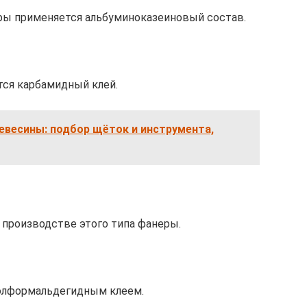
еры применяется альбуминоказеиновый состав.
тся карбамидный клей.
евесины: подбор щёток и инструмента,
 производстве этого типа фанеры.
нолформальдегидным клеем.