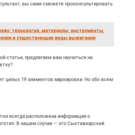
нсультант, вы сами сможете проконсультировать
еву: технология, материалы, инструменты,
овения и существующие виды выжигания
й статьи, предлагаем вам научиться на
етку?
оит целых 19 элементов маркировки. Но обо всем
етки всегда расположена информация о
оготип. В нашем случае — это Сыктивкарский