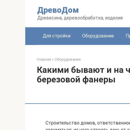
Перейти
ДревоДом
к
контенту
Древесина, деревообработка, изделия
Для стройки
Оборудование
П
Главная
»
Оборудование
Какими бывают и на 
березовой фанеры
Строительство домов, ответственное
задуматься, из чего строить дом, от 